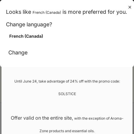
en (can)
Looks like
is more preferred for you.
French (Canada)
< Carbon-neutral shipping across Canada
Change language?
>
French (Canada)
Promo
Change
Our school
Until June 24, take advantage of 24% off with the promo code:
EN
SOLSTICE
Welcome
Bath products
Rosemary Bath bomb
Offer valid on the entire site,
with the exception of Aroma-
Rosemary Bath bomb
Zone products and essential oils.