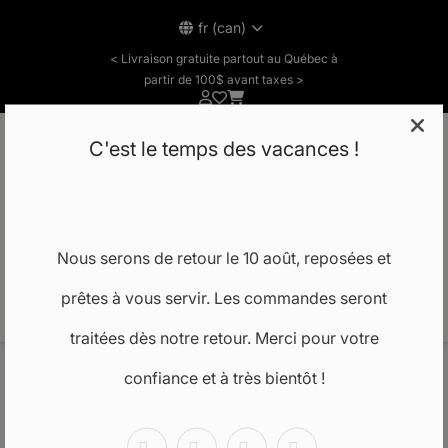
fr (can)
< Livraison gratuite partout au Québec à
partir de 100$ avant taxes >
C'est le temps des vacances !
Notre école
Nous serons de retour le 10 août, reposées et
prêtes à vous servir. Les commandes seront
FR
traitées dès notre retour. Merci pour votre
confiance et à très bientôt !
Accueil
SULFATE DE COCO SODIUM (SCS)