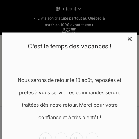
fr (can)
< Livraison gratuite partout au Québec à
partir de 100$ avant taxes >
C'est le temps des vacances !
Notre école
Nous serons de retour le 10 août, reposées et
prêtes à vous servir. Les commandes seront
FR
traitées dès notre retour. Merci pour votre
confiance et à très bientôt !
Accueil
ARGILE VERTE