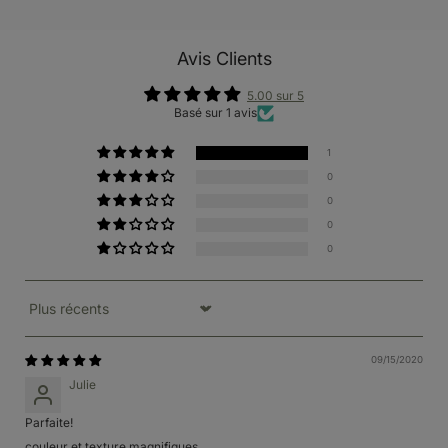
Avis Clients
5.00 sur 5
Basé sur 1 avis
1
0
0
0
0
Sort by
09/15/2020
Julie
Parfaite!
couleur et texture magnifiques.