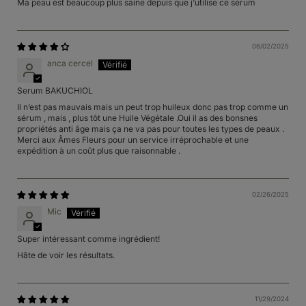
Ma peau est beaucoup plus saine depuis que j’utilise ce serum
06/02/2025
anca cercel
Serum BAKUCHIOL
Il n’est pas mauvais mais un peut trop huileux donc pas trop comme un
sérum , mais , plus tôt une Huile Végétale .Oui il as des bonsnes
propriétés anti âge mais ça ne va pas pour toutes les types de peaux .
Merci aux Âmes Fleurs pour un service irréprochable et une
expédition à un coût plus que raisonnable .
02/26/2025
Mic
Super intéressant comme ingrédient!
Hâte de voir les résultats.
11/29/2024