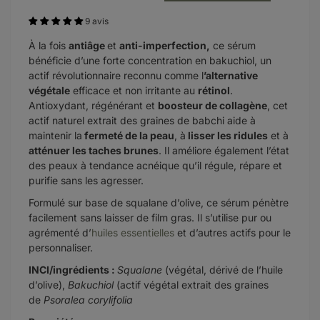
9 avis
À la fois
antiâge
et
anti-imperfection,
ce sérum
bénéficie d’une forte concentration en bakuchiol, un
actif révolutionnaire reconnu comme l
’alternative
végétale
efficace et non irritante au
rétinol
.
Antioxydant, régénérant et
boosteur de collagène
, cet
actif naturel extrait des graines de babchi aide à
maintenir la
fermeté de la peau
, à
lisser les ridules
et à
atténuer les taches brunes
. Il améliore également l’état
des peaux à tendance acnéique qu’il régule, répare et
purifie sans les agresser.
Formulé sur base de squalane d’olive, ce sérum pénètre
facilement sans laisser de film gras. Il s’utilise pur ou
agrémenté d’
huiles essentielles
et d’autres actifs pour le
personnaliser.
INCI/ingrédients :
Squalane
(végétal, dérivé de l’huile
d’olive),
Bakuchiol
(actif végétal extrait des graines
de
Psoralea corylifolia