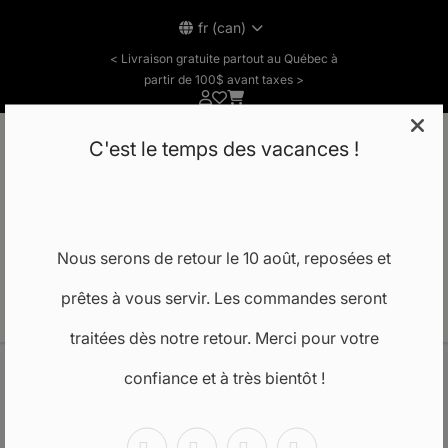
fr (can)
< Livraison gratuite partout au Québec à
partir de 100$ avant taxes >
C'est le temps des vacances !
Notre école
Nous serons de retour le 10 août, reposées et
prêtes à vous servir. Les commandes seront
FR
traitées dès notre retour. Merci pour votre
confiance et à très bientôt !
Accueil
FRANCE
SÉRUM BAKUCHIOL AZ