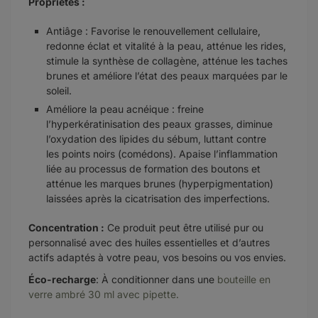
Propriétés :
Antiâge :
Favorise le renouvellement cellulaire
,
redonne
éclat et vitalité à la peau,
a
tténue les rides,
s
timule la synthèse de collagène
, a
tténue les taches
brunes et
améliore l’état des
peaux marquées par le
soleil.
Améliore la peau acnéique :
freine
l’hyperkératinisation des peaux grasses
,
diminue
l’oxydation des lipides du sébum,
luttant contre
les
points noirs (comédons).
Apaise l’inflammation
liée au processus de formation des boutons et
atténue les marques brunes (hyperpigmentation)
laissées après la cicatrisation des imperfections.
Concentration :
Ce produit peut être utilisé pur o
u
personnalisé avec des huiles essentielles et d’autres
actifs
adaptés à votre peau, vos besoins ou vos envies.
Éco-recharge
: À conditionner dans une
bouteille en
verre ambré 30 ml avec pipette.