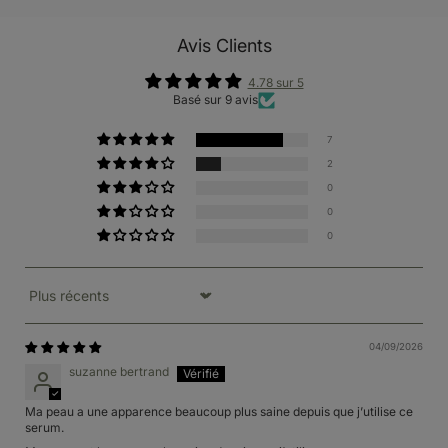
Avis Clients
4.78 sur 5
Basé sur 9 avis
7
2
0
0
0
Sort by
04/09/2026
suzanne bertrand
Ma peau a une apparence beaucoup plus saine depuis que j’utilise ce
serum.