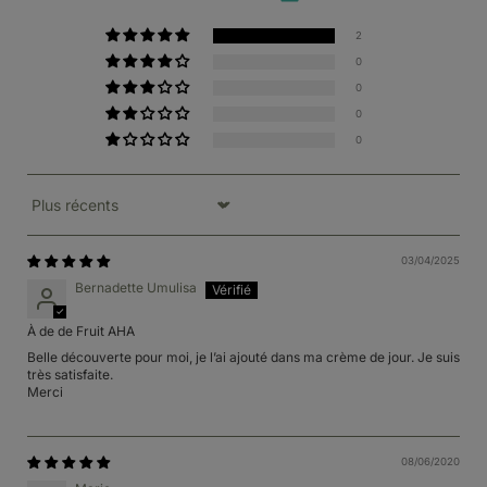
2
0
0
0
0
Sort by
03/04/2025
Bernadette Umulisa
À de de Fruit AHA
Belle découverte pour moi, je l’ai ajouté dans ma crème de jour. Je suis
très satisfaite.
Merci
08/06/2020