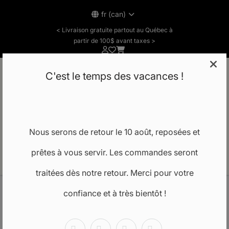
fr (can)
< Livraison gratuite partout au Québec à
partir de 100$ avant taxes >
C'est le temps des vacances !
Notre école
Nous serons de retour le 10 août, reposées et
prêtes à vous servir. Les commandes seront
FR
traitées dès notre retour. Merci pour votre
confiance et à très bientôt !
Accueil
FRANCE
ACIDES DE FRUITS AHA AZ